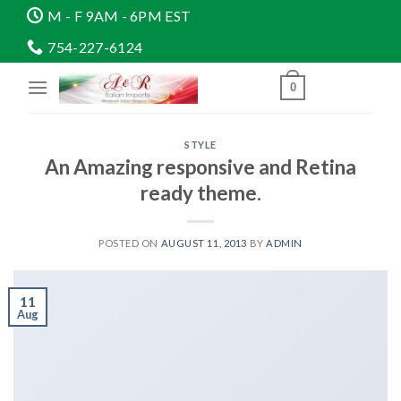
Skip
M - F 9AM - 6PM EST
to
754-227-6124
content
0
STYLE
An Amazing responsive and Retina
ready theme.
POSTED ON
AUGUST 11, 2013
BY
ADMIN
11
Aug